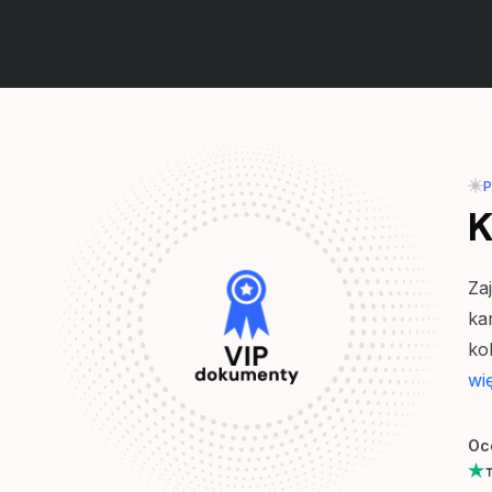
K
Za
ka
ko
wi
Oc