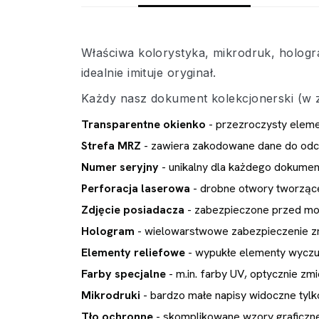
Właściwa kolorystyka, mikrodruk, holog
idealnie imituje oryginał.
Każdy nasz dokument kolekcjonerski (w z
Transparentne okienko
- przezroczysty elem
Strefa MRZ
- zawiera zakodowane dane do od
Numer seryjny
- unikalny dla każdego dokument
Perforacja laserowa
- drobne otwory tworzące 
Zdjęcie posiadacza
- zabezpieczone przed mo
Hologram
- wielowarstwowe zabezpieczenie z
Elementy reliefowe
- wypukłe elementy wyczu
Farby specjalne
- m.in. farby UV, optycznie z
Mikrodruki
- bardzo małe napisy widoczne tylk
Tło ochronne
- skomplikowane wzory graficzne 