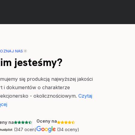
POZNAJ NAS
im jesteśmy?
jmujemy się produkcją najwyższej jakości
rt i dokumentów o charakterze
lekcjonersko - okolicznościowym.
Czytaj
ęcej
Oceny na
eny na
(347 ocen)
(34 oceny)