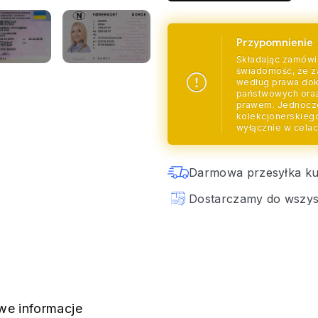
Przypomnienie
Składając zamówi
świadomość, że z
według prawa doku
państwowych oraz
prawem. Jednocz
kolekcjonerskiego
wyłącznie w celac
Darmowa przesyłka ku
Dostarczamy do wszyst
e informacje