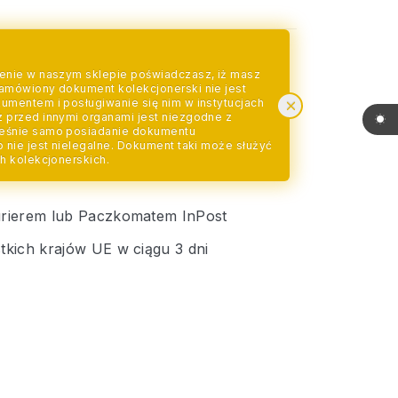
enie w naszym sklepie poświadczasz, iż masz
amówiony dokument kolekcjonerski nie jest
mentem i posługiwanie się nim w instytucjach
 przed innymi organami jest niezgodne z
eśnie samo posiadanie dokumentu
 nie jest nielegalne. Dokument taki może służyć
h kolekcjonerskich.
rierem lub Paczkomatem InPost
kich krajów UE w ciągu 3 dni