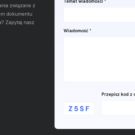
Temat wiadomości *
ania związane z
rem dokumentu
a? Zapytaj nasz
Wiadomość *
Przepisz kod z